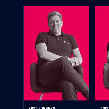
KIM TJÖRNHED
TOM