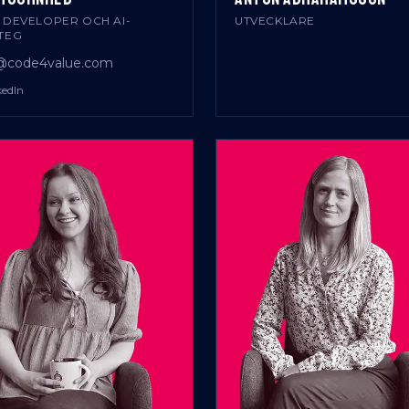
 DEVELOPER OCH AI-
UTVECKLARE
TEG
code4value.com
kedIn