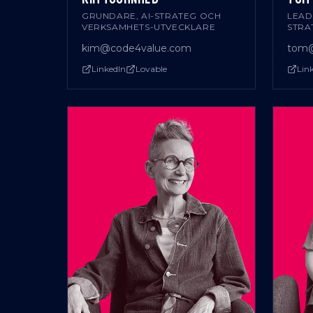
GRUNDARE, AI-STRATEG OCH
LEAD
VERKSAMHETS-UTVECKLARE
STRA
kim@code4value.com
tom@
LinkedIn
Lovable
Lin