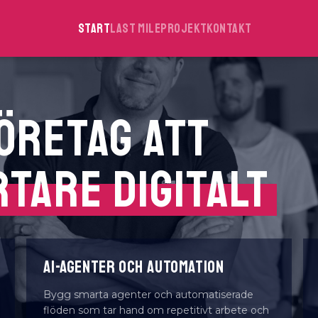
Start
Last Mile
Projekt
Kontakt
FÖRETAG ATT
RA
MED AI
AI-AGENTER OCH AUTOMATION
Bygg smarta agenter och automatiserade
flöden som tar hand om repetitivt arbete och