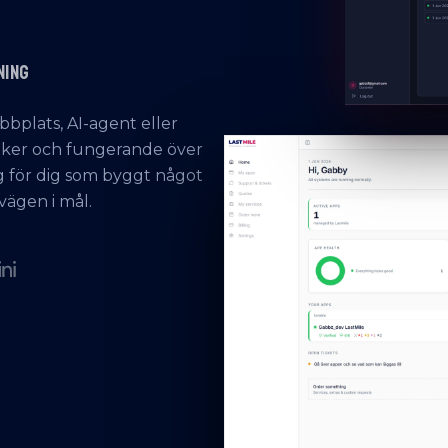
NING
bbplats, AI-agent eller
säker och fungerande över
gg för dig som byggt något
vägen i mål.